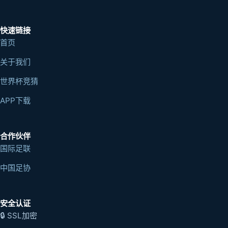
快速链接
首页
关于我们
世界杯竞猜
APP下载
合作伙伴
国际足联
中国足协
安全认证
🔒 SSL加密