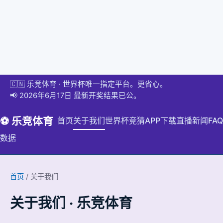
🇨🇳 乐竞体育 · 世界杯唯一指定平台。更省心。
📢 2026年6月17日 最新开奖结果已公。
⚽ 乐竞体育
首页
关于我们
世界杯竞猜
APP下载
直播
新闻
FAQ
数据
首页
/ 关于我们
关于我们 · 乐竞体育