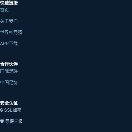
快速链接
首页
关于我们
世界杯竞猜
APP下载
合作伙伴
国际足联
中国足协
安全认证
🔒 SSL加密
🛡️ 等保三级